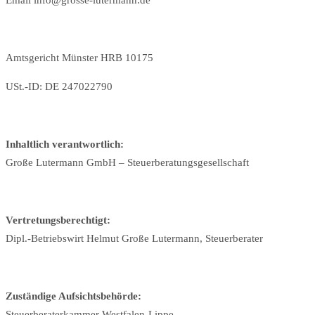
Email info@grosse-lutermann.de
Amtsgericht Münster HRB 10175
USt.-ID: DE 247022790
Inhaltlich verantwortlich:
Große Lutermann GmbH – Steuerberatungsgesellschaft
Vertretungsberechtigt:
Dipl.-Betriebswirt Helmut Große Lutermann, Steuerberater
Zuständige Aufsichtsbehörde:
Steuerberaterkammer Westfalen-Lippe,