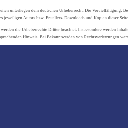
 Seiten unterliegen dem deutschen Urheberrecht. Die Vervielfältigung, B
 jeweiligen Autors bzw. Erstellers. Downloads und Kopien dieser Seite 
n, werden die Urheberrechte Dritter beachtet. Insbesondere werden Inhalte
tsprechenden Hinweis. Bei Bekanntwerden von Rechtsverletzungen werde