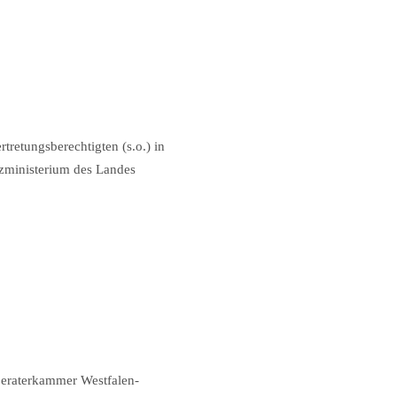
retungsberechtigten (s.o.) in
zministerium des Landes
beraterkammer Westfalen-